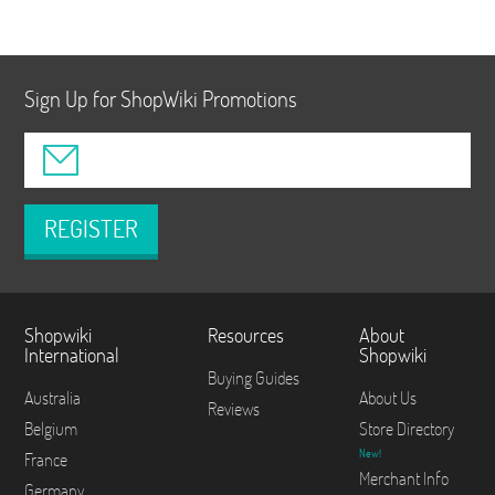
Sign Up for ShopWiki Promotions
REGISTER
Shopwiki
Resources
About
International
Shopwiki
Buying Guides
Australia
About Us
Reviews
Belgium
Store Directory
New!
France
Merchant Info
Germany